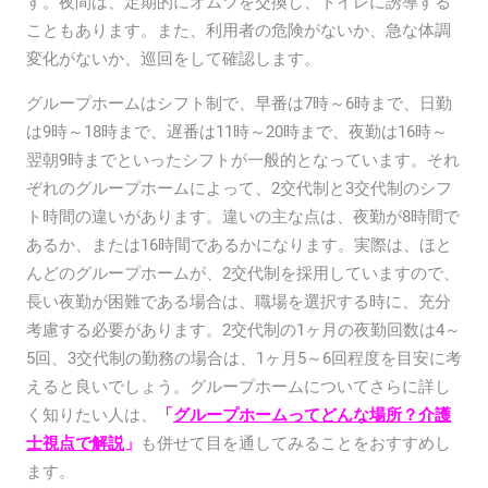
す。夜間は、定期的にオムツを交換し、トイレに誘導する
こともあります。また、利用者の危険がないか、急な体調
変化がないか、巡回をして確認します。
グループホームはシフト制で、早番は7時～6時まで、日勤
は9時～18時まで、遅番は11時～20時まで、夜勤は16時～
翌朝9時までといったシフトが一般的となっています。それ
ぞれのグループホームによって、2交代制と3交代制のシフ
ト時間の違いがあります。違いの主な点は、夜勤が8時間で
あるか、または16時間であるかになります。実際は、ほと
んどのグループホームが、2交代制を採用していますので、
長い夜勤が困難である場合は、職場を選択する時に、充分
考慮する必要があります。2交代制の1ヶ月の夜勤回数は4～
5回、3交代制の勤務の場合は、1ヶ月5～6回程度を目安に考
えると良いでしょう。グループホームについてさらに詳し
く知りたい人は、
「
グループホームってどんな場所？介護
士視点で解説
」
も併せて目を通してみることをおすすめし
ます。